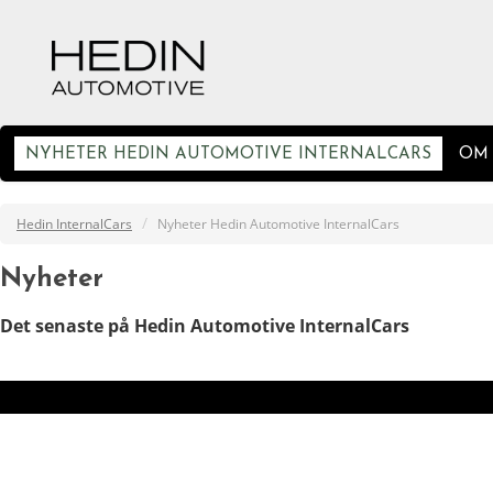
NYHETER HEDIN AUTOMOTIVE INTERNALCARS
OM
/
Hedin InternalCars
Nyheter Hedin Automotive InternalCars
Nyheter
Det senaste på Hedin Automotive InternalCars